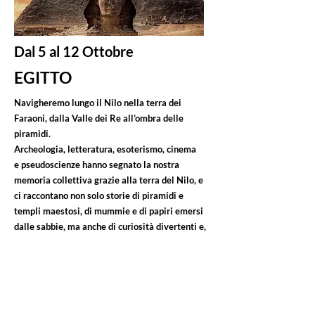
Dal 5 al 12 Ottobre
EGITTO
Navigheremo lungo il Nilo nella terra dei
Faraoni,
dalla Valle dei Re all’ombra delle
piramidi.
Archeologia, letteratura, esoterismo, cinema
e
pseudoscienze hanno segnato la nostra
memoria
collettiva grazie alla terra del Nilo, e
ci raccontano
non solo storie di piramidi e
templi maestosi, di
mummie e di papiri emersi
dalle sabbie, ma anche
di curiosità divertenti e,
talvolta, misteriose di un
popolo che ha ancora
molti segreti da rivelare...
I viaggi di Macos - PERUGIA
Prezzo p. p. in doppia/tripla:
2360€